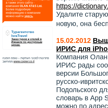
а также этого сайта -
https://dictionar
компания
OLAN AT&S Ltd.
Более подробную
Удалите старую
информацию о компании
можно найти
здесь
.
новую, она бес
Турагентство
IsraTravel
15.02.2012
Выш
Заказ туров и отелей в
Израиле по доступным
ценам.
ИРИС для iPho
Компания Олан 
פתרונות למכוני העתקות – טופס הזמנה
ממוחשב
www.copier.co.il
ИРИС рады соо
версии Большог
русско-ивритск
Подольского для
словарь в App S
можно по адрес