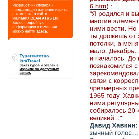
6.htm
) :
Разработчик словаря и
программ для изучения иврита,
"Я родился и в
а также этого сайта -
компания
OLAN AT&S Ltd.
многие элемент
Более подробную
информацию о компании
ними вести. Но
можно найти
здесь
.
ты дрожишь от 
потолки, а меня
мало. Декабрь..
Турагентство
и началось. До 
IsraTravel
познакомился с
Заказ туров и отелей в
Израиле по доступным
зарекомендовал
ценам.
связи с коррес
чрезмерных пре
1965 году, Хав
ними регулярны
собиралось 20-4
великий..."
Давид Хавкин:
зычный голос…