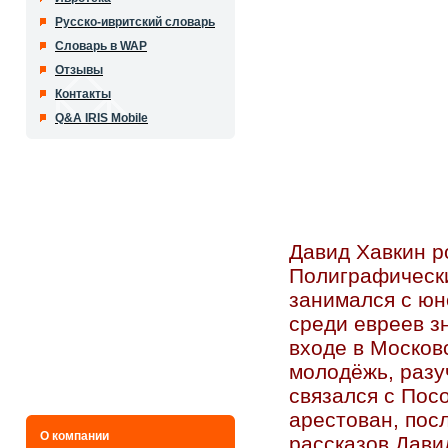
Русско-ивритский словарь
Словарь в WAP
Отзывы
Контакты
Q&A IRIS Mobile
Давид Хавкин р
Полиграфически
занимался с юн
среди евреев 
входе в Москов
молодёжь, разу
связался с Пос
арестован, посл
О компании
рассказов Дави