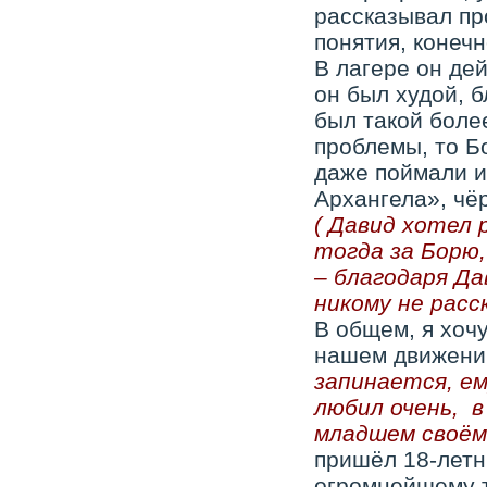
рассказывал пр
понятия, конечн
В лагере он де
он был худой, б
был такой более
проблемы, то Бо
даже поймали и
Архангела», чёр
( Давид хотел 
тогда за Борю,
– благодаря Да
никому не расс
В общем, я хочу
нашем движени
запинается, е
любил очень, в
младшем своём 
пришёл 18-летни
огромнейшему т