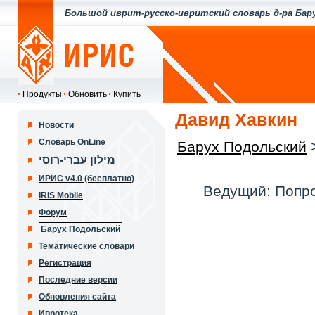
Большой иврит-русско-ивритский словарь д-ра Бар
Продукты
Обновить
Купить
Давид Хавкин
Новости
Словарь OnLine
Барух Подольский
מילון עברי-רוסי
ИРИС v4.0 (бесплатно)
Ведущий: Попр
IRIS Mobile
Форум
Барух Подольский
Тематические словари
Регистрация
Последние версии
Обновления сайта
Ивротека