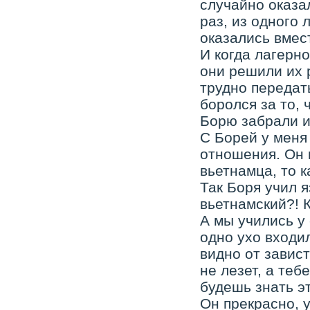
случайно оказа
раз, из одного 
оказались вмес
И когда лагерно
они решили их 
трудно передат
боролся за то, 
Борю забрали и
С Борей у меня 
отношения. Он в
вьетнамца, то к
Так Боря учил я
вьетнамский?! 
А мы учились у 
одно ухо входил
видно от завист
не лезет, а теб
будешь знать э
Он прекрасно, у