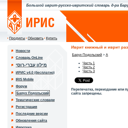
Большой иврит-русско-ивритский словарь д-ра Бар
Продукты
Обновить
Купить
Иврит книжный и иврит ра
Новости
Барух Подольский
>
A
Словарь OnLine
Часть 1
מילון עברי-רוסי
Часть 2
Часть 3
ИРИС v4.0 (бесплатно)
IRIS Mobile
Форум
Перепечатка, переиздание или п
Барух Подольский
сайта запрещены.
Тематические словари
Регистрация
Последние версии
Обновления сайта
Ивротека