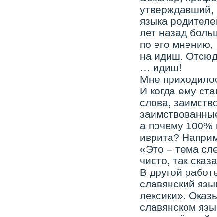
утверждавший, 
языка родителей
лет назад боль
по его мнению, 
на идиш. Отсюд
… идиш!
Мне приходилос
И когда ему ст
слова, заимств
заимствованные
а почему 100% 
иврита? Наприме
«Это – тема сл
чисто, так сказ
В другой работе
славянский язы
лексики». Оказ
славянском язы