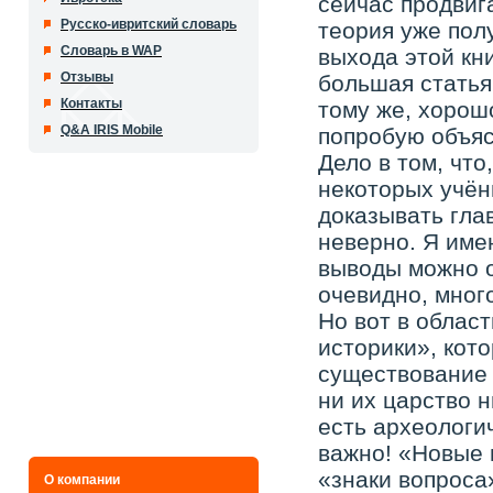
сейчас продвиг
Русско-ивритский словарь
теория уже пол
Словарь в WAP
выхода этой кн
Отзывы
большая статья 
Контакты
тому же, хорошо
Q&A IRIS Mobile
попробую объясн
Дело в том, что
некоторых учён
доказывать глав
неверно. Я имею
выводы можно о
очевидно, мног
Но вот в облас
историки», кот
существование 
ни их царство н
есть археологи
важно! «Новые 
«знаки вопроса
О компании