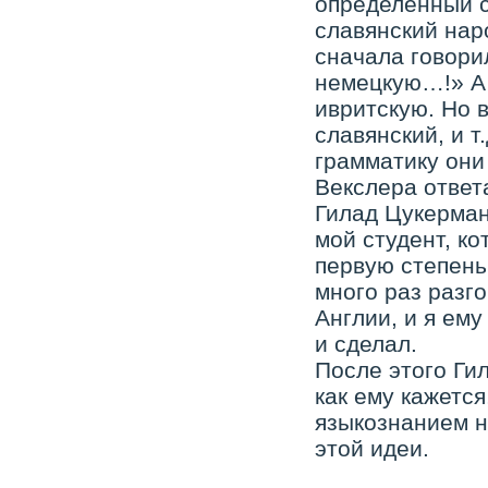
определённый с
славянский нар
сначала говори
немецкую…!» А 
ивритскую. Но в
славянский, и т
грамматику они
Векслера ответа
Гилад Цукерман
мой студент, ко
первую степень.
много раз разг
Англии, и я ем
и сделал.
После этого Ги
как ему кажется
языкознанием н
этой идеи.