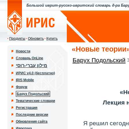
Большой иврит-русско-ивритский словарь д-ра Бар
Продукты
Обновить
Купить
«Новые теории»
Новости
Словарь OnLine
Барух Подольский
מילון עברי-רוסי
ИРИС v4.0 (бесплатно)
IRIS Mobile
Форум
«Н
Барух Подольский
Тематические словари
Лекция н
Регистрация
Последние версии
Обновления сайта
Я решил сегодн
Ивротека