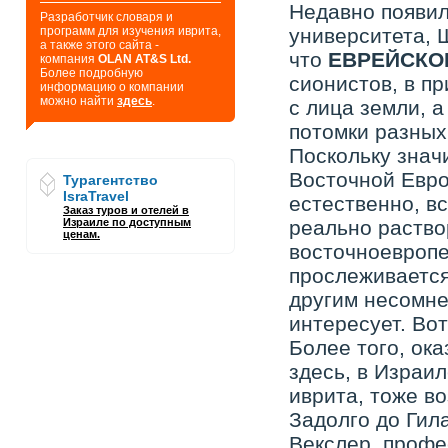
Недавно появил
Разработчик словаря и
программ для изучения иврита,
университета, 
а также этого сайта -
что
ЕВРЕЙСКО
компания
OLAN AT&S Ltd.
Более подробную
сионистов, в п
информацию о компании
можно найти
здесь
.
с лица земли, а
потомки разных
Поскольку знач
Восточной Европ
Турагентство
IsraTravel
естественно, в
Заказ туров и отелей в
Израиле по доступным
реально раство
ценам.
восточноевропе
прослеживается
другим несомне
интересует. Вот
Более того, ока
здесь, в Израи
иврита, тоже в
Задолго до Гил
Векслер, профе